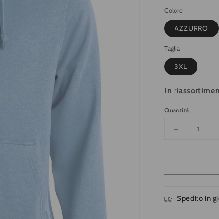
listino
vendita
Colore
AZZURRO
Taglia
3XL
In riassortimen
Quantità
Diminuisci
quantità
per
Felpa
Clique
Basic
Azzurro
Spedito in g
Zip/Cappuc
Uomo