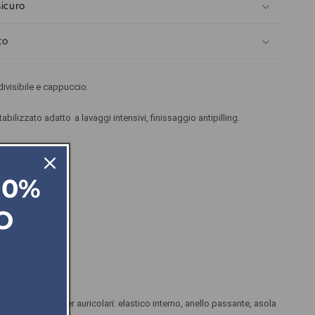
icuro
280
grammi
Taglie
to
Forti
divisibile e cappuccio.
abilizzato adatto
a lavaggi intensivi, finissaggio antipilling.
zzate.
 10%
O
ll.
u tono.
on soluzione per auricolari: elastico interno, anello passante, asola