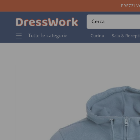
Vai
PREZZI V
direttamente
ai contenuti
Cerca
Tutte le categorie
Cucina
Sala & Recept
Passa alle
informazioni
sul prodotto