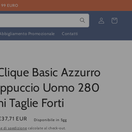
I 99 EURO
Accedi
Carrello
Abbigliamento Promozionale
Contatti
Clique Basic Azzurro
appuccio Uomo 280
 Taglie Forti
€37,71 EUR
Disponibile in 5gg
e di spedizione
calcolate al check-out.