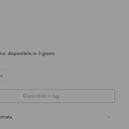
to: disponibile in 3 giorni
Aumenta
quantità
per
Disponibile in 5gg
Felpa
Clique
Basic
Azzurro
iornata
cio
Zip/Cappuccio
Uomo