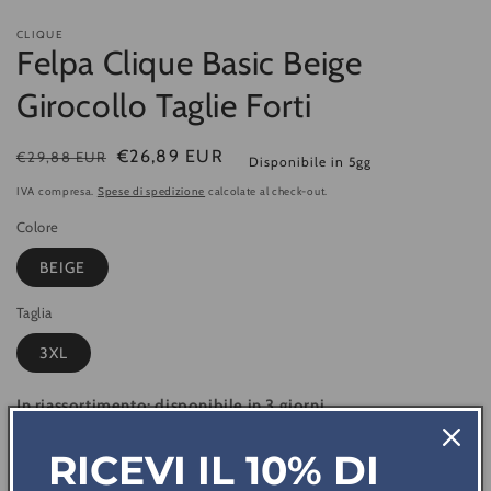
CLIQUE
Felpa Clique Basic Beige
Girocollo Taglie Forti
Prezzo
Prezzo
€26,89 EUR
€29,88 EUR
Disponibile in 5gg
di
di
IVA compresa.
Spese di spedizione
calcolate al check-out.
listino
vendita
Colore
BEIGE
Taglia
3XL
In riassortimento: disponibile in 3 giorni
Quantità
RICEVI IL 10% DI