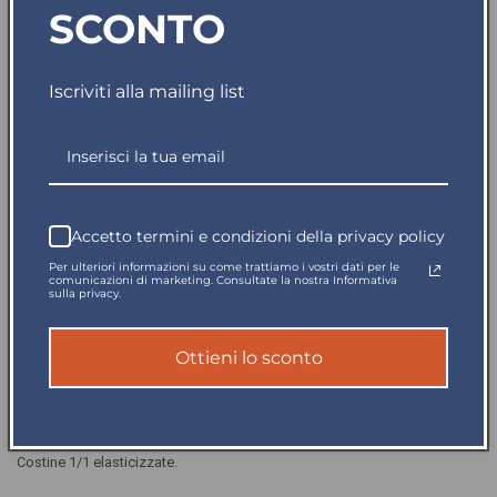
Diminuisci
Aumenta
SCONTO
quantità
quantità
per
per
Disponibile in 5gg
Felpa
Felpa
Iscriviti alla mailing list
Clique
Clique
Basic
Basic
Beige
Beige
Spedito in giornata
Girocollo
Girocollo
Taglie
Taglie
Pagamento sicuro
Forti
Forti
Accetto termini e condizioni della privacy policy
Reso garantito
Per ulteriori informazioni su come trattiamo i vostri dati per le
comunicazioni di marketing. Consultate la nostra Informativa
sulla privacy.
Felpa girocollo unisex
Ottieni lo sconto
Tessuto morbido stabilizzato adatto a lavaggi intensivi, finissaggio
antipilling.
Costine 1/1 elasticizzate.