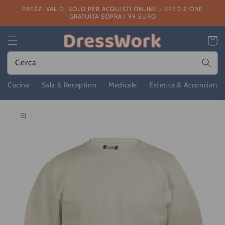
Vai
PREZZI VALIDI SOLO PER ACQUISTI ONLINE - SPEDIZIONE
direttamente
GRATUITA SOPRA I 99 EURO
ai contenuti
Carrello
Cerca
Cucina
Sala & Reception
Medicale
Estetica & Acconciatur
Passa alle
informazioni
sul prodotto