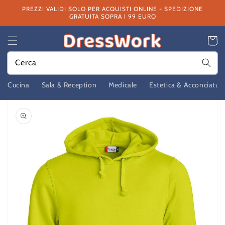
Vai
PREZZI VALIDI SOLO PER ACQUISTI ONLINE - SPEDIZIONE
direttamente
GRATUITA SOPRA I 99 EURO
ai contenuti
Carrello
Cerca
Cucina
Sala & Reception
Medicale
Estetica & Acconciatur
Passa alle
informazioni
sul prodotto