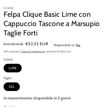
CLIQUE
Felpa Clique Basic Lime con
Cappuccio Tascone a Marsupio
Taglie Forti
Prezzo
Prezzo
€32,32 EUR
€35,90 EUR
Disponibile in 5gg
di
di
IVA compresa.
Spese di spedizione
calcolate al check-out.
listino
vendita
Colore
LIME
Taglia
3XL
In riassortimento: disponibile in 3 giorni