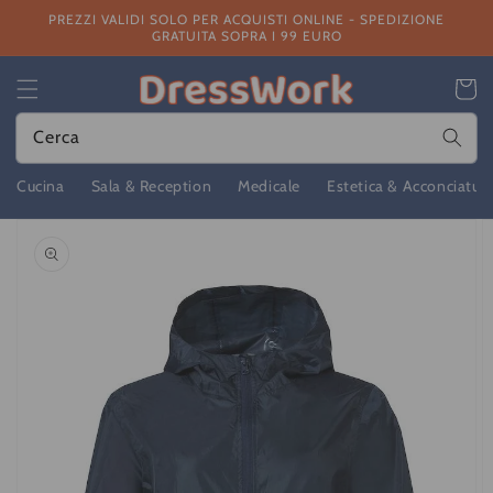
Vai
PREZZI VALIDI SOLO PER ACQUISTI ONLINE - SPEDIZIONE
direttamente
GRATUITA SOPRA I 99 EURO
ai contenuti
Carrello
Cerca
Cucina
Sala & Reception
Medicale
Estetica & Acconciatur
Passa alle
informazioni
sul prodotto