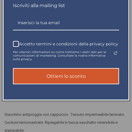
In riassortimento: disponibile in 3 giorni
Iscriviti alla mailing list
Quantità
Diminuisci
Aumenta
quantità
quantità
per
per
Accetto termini e condizioni della privacy policy
Disponibile in 5gg
Giacca
Giacca
Antipioggia
Antipioggia
Per ulteriori informazioni su come trattiamo i vostri dati per le
comunicazioni di marketing. Consultate la nostra Informativa
Blu
Blu
sulla privacy.
con
con
Spedito in giornata
Cappuccio
Cappuccio
K-
K-
Ottieni lo sconto
Pagamento sicuro
Way
Way
Impermeabile
Impermeabile
Antivento
Antivento
Reso garantito
Giacchino antipioggia con cappuccio. Tessuto impermeabile laminato.
Cuciture termonastrate. Ripiegabile in tasca-sacchetto reversibile e
stampabile.