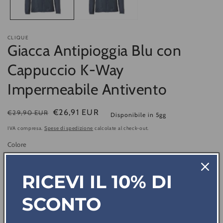
CLIQUE
Giacca Antipioggia Blu con
Cappuccio K-Way
Impermeabile Antivento
Prezzo
Prezzo
€26,91 EUR
€29,90 EUR
Disponibile in 5gg
di
di
IVA compresa.
Spese di spedizione
calcolate al check-out.
listino
vendita
Colore
BLU
RICEVI IL 10% DI
Taglia
SCONTO
3XL-4XL
M-L
XL-XXL
XS-S