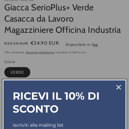
Giacca SerioPlus+ Verde
Casacca da Lavoro
Magazziniere Officina Industria
Prezzo
Prezzo
€24,90 EUR
€33,20 EUR
Disponibile in 5gg
di
di
IVA compresa.
Spese di spedizione
calcolate al check-out.
listino
vendita
Colore
VERDE
Taglia
RICEVI IL 10% DI
S
M
L
XL
XXL
3XL
SCONTO
In riassortimento: disponibile in 3 giorni
Quantità
Iscriviti alla mailing list