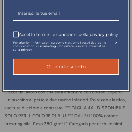
Diminuisci
Aumenta
quantità
quantità
per
per
Disponibile in 5gg
Giacca
Giacca
SerioPlus+
SerioPlus+
Accetto termini e condizioni della privacy policy
Verde
Verde
Casacca
Casacca
Per ulteriori informazioni su come trattiamo i vostri dati per le
Spedito in giornata
comunicazioni di marketing. Consultate la nostra Informativa
da
da
sulla privacy.
Lavoro
Lavoro
Pagamento sicuro
Magazziniere
Magazziniere
Officina
Officina
Ottieni lo sconto
Industria
Industria
Reso garantito
Giacca da lavoro con chiusura anteriore con bottoni coperti.
Un taschino al petto e due tasche inferiori. Polsi con elastico,
cuciture di colore a contrasto. *** TAGLIA 4XL DISPONIBILE
SOLO PER IL COLORE 01 BLU *** Drill 3/1 100% cotone
irrestringibile. Peso 280 g/m² I^ Categoria per rischi minimi