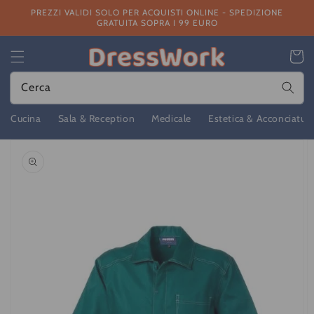
Vai
PREZZI VALIDI SOLO PER ACQUISTI ONLINE - SPEDIZIONE
direttamente
GRATUITA SOPRA I 99 EURO
ai contenuti
Carrello
Cerca
Cucina
Sala & Reception
Medicale
Estetica & Acconciatur
Passa alle
informazioni
sul prodotto