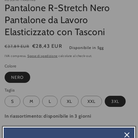
Pantalone R-Stretch Nero
Pantalone da Lavoro
Elasticizzato con Tasconi
Prezzo
Prezzo
€28,43 EUR
€37,89 EUR
Disponibile in 5gg
di
di
IVA compresa.
Spese di spedizione
calcolate al check-out.
listino
vendita
Colore
NERO
Taglia
S
M
L
XL
XXL
3XL
In riassortimento: disponibile in 3 giorni
Quantità