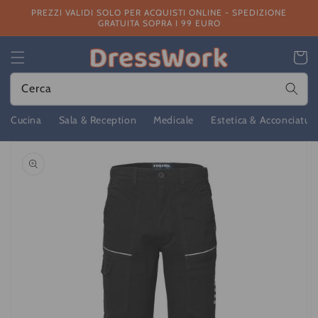
Vai
PREZZI VALIDI SOLO PER ACQUISTI ONLINE - SPEDIZIONE
direttamente
GRATUITA SOPRA I 99 EURO
ai contenuti
Carrello
Cerca
Cucina
Sala & Reception
Medicale
Estetica & Acconciatur
Passa alle
informazioni
sul prodotto