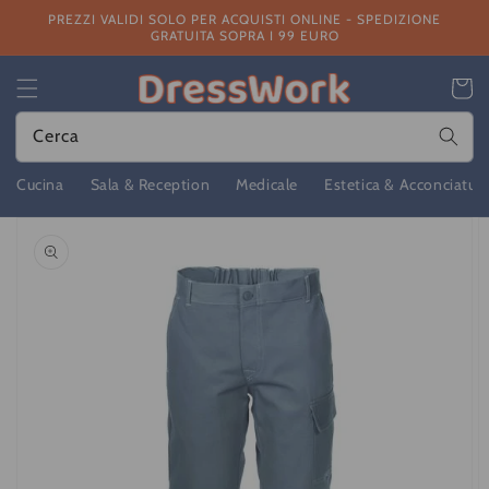
Vai
PREZZI VALIDI SOLO PER ACQUISTI ONLINE - SPEDIZIONE
direttamente
GRATUITA SOPRA I 99 EURO
ai contenuti
Carrello
Cerca
Cucina
Sala & Reception
Medicale
Estetica & Acconciatur
Passa alle
informazioni
sul prodotto