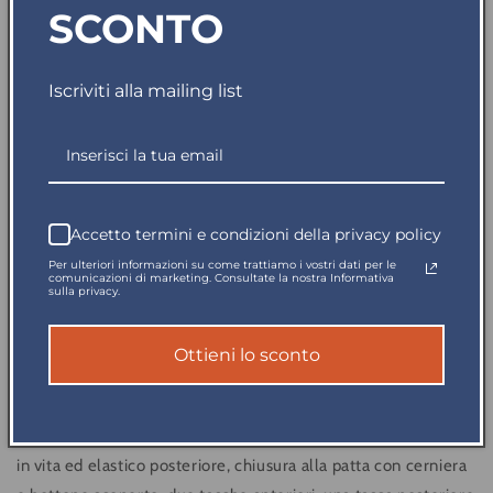
In riassortimento: disponibile in 3 giorni
SCONTO
Quantità
Iscriviti alla mailing list
Diminuisci
Aumenta
quantità
quantità
per
per
Disponibile in 5gg
Pantalone
Pantalone
Serio
Serio
Plus
Plus
Accetto termini e condizioni della privacy policy
+
+
Spedito in giornata
Per ulteriori informazioni su come trattiamo i vostri dati per le
Stretch
Stretch
comunicazioni di marketing. Consultate la nostra Informativa
Grigio
Grigio
sulla privacy.
Pagamento sicuro
Pantalone
Pantalone
da
da
Ottieni lo sconto
Lavoro
Lavoro
Reso garantito
Elasticizzato
Elasticizzato
Officina
Officina
Industria
Industria
Pantalone da lavoro in cotone twill elasticizzato, con passanti
Meccanico
Meccanico
in vita ed elastico posteriore, chiusura alla patta con cerniera
Elettricista
Elettricista