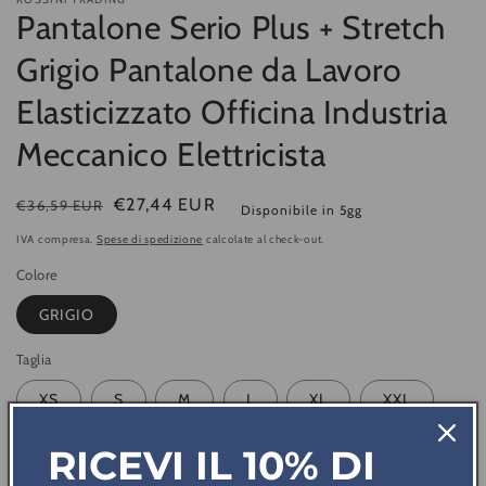
Pantalone Serio Plus + Stretch
Grigio Pantalone da Lavoro
Elasticizzato Officina Industria
Meccanico Elettricista
Prezzo
Prezzo
€27,44 EUR
€36,59 EUR
Disponibile in 5gg
di
di
IVA compresa.
Spese di spedizione
calcolate al check-out.
listino
vendita
Colore
GRIGIO
Taglia
XS
S
M
L
XL
XXL
3XL
4XL
5XL
RICEVI IL 10% DI