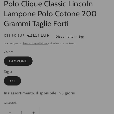
Polo Clique Classic Lincoln
Lampone Polo Cotone 200
Grammi Taglie Forti
Prezzo
Prezzo
€21,51 EUR
€23,90 EUR
Disponibile in 5gg
di
di
IVA compresa.
Spese di spedizione
calcolate al check-out.
listino
vendita
Colore
LAMPONE
Taglia
3XL
In riassortimento: disponibile in 3 giorni
Quantità