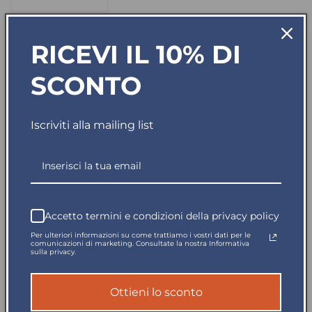
Diminuisci
Aumenta
quantità
quantità
per
per
Disponibile in 5gg
RICEVI IL 10% DI
Polo
Polo
Clique
Clique
Classic
Classic
SCONTO
Lincoln
Lincoln
Spedito in giornata
Lampone
Lampone
Polo
Polo
Iscriviti alla mailing list
Pagamento sicuro
Cotone
Cotone
200
200
Grammi
Grammi
Reso garantito
Taglie
Taglie
Forti
Forti
Polo piquet mezza manica.
Accetto termini e condizioni della privacy policy
Per ulteriori informazioni su come trattiamo i vostri dati per le
Tessuto pettinato stabilizzato.
comunicazioni di marketing. Consultate la nostra Informativa
sulla privacy.
Tre bottoni tono su tono. Nastrino parasudore.
Ottieni lo sconto
Bordo manica con costina.