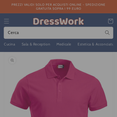
Vai
PREZZI VALIDI SOLO PER ACQUISTI ONLINE - SPEDIZIONE
direttamente
GRATUITA SOPRA I 99 EURO
ai contenuti
Carrello
Cerca
Cucina
Sala & Reception
Medicale
Estetica & Acconciatur
Passa alle
informazioni
sul prodotto