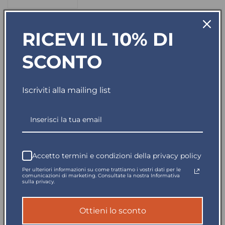
Diminuisci
Aumenta
quantità
quantità
per
per
Disponibile in 5gg
RICEVI IL 10% DI
Polo
Polo
Clique
Clique
Classic
Classic
SCONTO
Lincoln
Lincoln
Spedito in giornata
Turchese
Turchese
Polo
Polo
Iscriviti alla mailing list
Pagamento sicuro
Cotone
Cotone
200
200
Grammi
Grammi
Reso garantito
Polo piquet mezza manica.
Accetto termini e condizioni della privacy policy
Per ulteriori informazioni su come trattiamo i vostri dati per le
Tessuto pettinato stabilizzato.
comunicazioni di marketing. Consultate la nostra Informativa
sulla privacy.
Tre bottoni tono su tono. Nastrino parasudore.
Ottieni lo sconto
Bordo manica con costina.