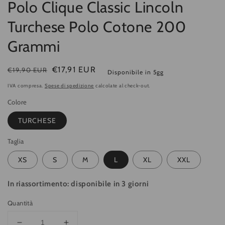
Polo Clique Classic Lincoln
Turchese Polo Cotone 200
Grammi
Prezzo
Prezzo
€17,91 EUR
€19,90 EUR
Disponibile in 5gg
di
di
IVA compresa.
Spese di spedizione
calcolate al check-out.
listino
vendita
Colore
TURCHESE
Taglia
XS
S
M
L
XL
XXL
In riassortimento: disponibile in 3 giorni
Quantità