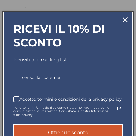
Diminuisci
Aumenta
quantità
quantità
per
per
RICEVI IL 10% DI
Disponibile in 5gg
Polo
Polo
Clique
Clique
SCONTO
Classic
Classic
Marion
Marion
Spedito in giornata
Donna
Donna
Iscriviti alla mailing list
Grigio
Grigio
Pagamento sicuro
Melange
Melange
Polo
Polo
Cotone
Cotone
Reso garantito
200
200
Grammi
Grammi
Accetto termini e condizioni della privacy policy
Polo piquet mezza manica.
Per ulteriori informazioni su come trattiamo i vostri dati per le
comunicazioni di marketing. Consultate la nostra Informativa
Tessuto pettinato stabilizzato.
sulla privacy.
Tre bottoni tono su tono. Nastrino parasudore.
Ottieni lo sconto