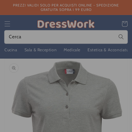
Vai
PREZZI VALIDI SOLO PER ACQUISTI ONLINE - SPEDIZIONE
direttamente
GRATUITA SOPRA I 99 EURO
ai contenuti
Carrello
Cerca
Cucina
Sala & Reception
Medicale
Estetica & Acconciatur
Passa alle
informazioni
sul prodotto