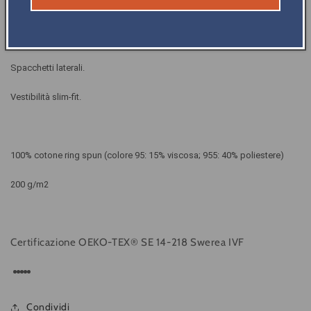
Bordo manica con costina.
Cuciture ribattute.
Spacchetti laterali.
Vestibilità slim-fit.
100% cotone ring spun (colore 95: 15% viscosa; 955: 40% poliestere)
200 g/m2
Certificazione OEKO-TEX® SE 14-218 Swerea IVF
Condividi