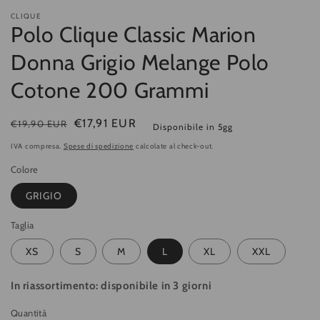
CLIQUE
Polo Clique Classic Marion
Donna Grigio Melange Polo
Cotone 200 Grammi
Prezzo
Prezzo
€17,91 EUR
€19,90 EUR
Disponibile in 5gg
di
di
IVA compresa.
Spese di spedizione
calcolate al check-out.
listino
vendita
Colore
GRIGIO
Taglia
XS
S
M
L
XL
XXL
In riassortimento: disponibile in 3 giorni
Quantità