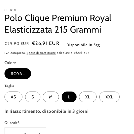
CLIQUE
Polo Clique Premium Royal
Elasticizzata 215 Grammi
Prezzo
Prezzo
€26,91 EUR
€29,90 EUR
Disponibile in 5gg
di
di
IVA compresa.
Spese di spedizione
calcolate al check-out.
listino
vendita
Colore
ROYAL
Taglia
XS
S
M
L
XL
XXL
In riassortimento: disponibile in 3 giorni
Quantità