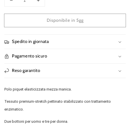
Diminuisci
Aumenta
quantità
quantità
per
per
Disponibile in 5gg
Polo
Polo
Clique
Clique
Premium
Premium
Royal
Royal
Spedito in giornata
Elasticizzata
Elasticizzata
215
215
Pagamento sicuro
Grammi
Grammi
Reso garantito
Polo piquet elasticizzata mezza manica.
Tessuto premium-stretch pettinato stabilizzato con trattamento
enzimatico.
Due bottoni per uomo e tre per donna.