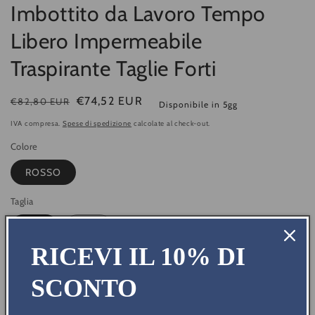
Imbottito da Lavoro Tempo
Libero Impermeabile
Traspirante Taglie Forti
Prezzo
Prezzo
€74,52 EUR
€82,80 EUR
Disponibile in 5gg
di
di
IVA compresa.
Spese di spedizione
calcolate al check-out.
listino
vendita
Colore
ROSSO
Taglia
3XL
4XL
RICEVI IL 10% DI
In riassortimento: disponibile in 3 giorni
SCONTO
Quantità