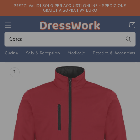
Vai
PREZZI VALIDI SOLO PER ACQUISTI ONLINE - SPEDIZIONE
direttamente
GRATUITA SOPRA I 99 EURO
ai contenuti
Carrello
Cerca
Cucina
Sala & Reception
Medicale
Estetica & Acconciatur
Passa alle
informazioni
sul prodotto