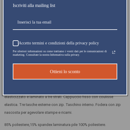
Diminuisci
Aumenta
Iscriviti alla mailing list
quantità
quantità
per
per
Disponibile in 5gg
Softshell
Softshell
Rosso
Rosso
Giubbino
Giubbino
Imbottito
Imbottito
Spedito in giornata
Accetto termini e condizioni della privacy policy
da
da
Lavoro
Lavoro
Per ulteriori informazioni su come trattiamo i vostri dati per le comunicazioni di
marketing. Consultate la nostra Informativa sulla privacy.
Pagamento sicuro
Tempo
Tempo
Libero
Libero
Impermeabile
Impermeabile
Reso garantito
Ottieni lo sconto
Traspirante
Traspirante
Taglie
Taglie
Forti
Forti
Giubbotto softshell imbottito con cappuccio. Morbido tessuto esterno
elasticizzato e laminato a tre strati. Cappuccio fisso con coulisse
elastica. Tre tasche esterne con zip. Taschino interno. Fodera con zip
nascosta per agevolare stampe e ricami.
85% poliestere,15% spandex laminatura pile 100% poliestere.