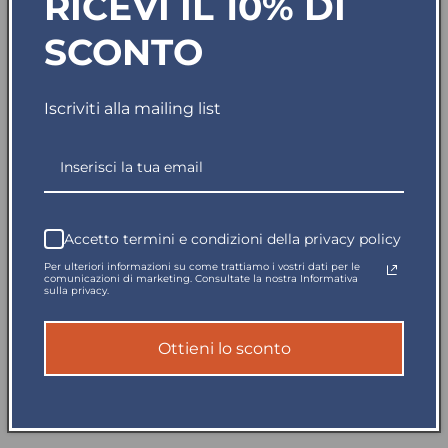
RICEVI IL 10% DI
quantità
quantità
per
per
SCONTO
Disponibile in 5gg
T-
T-
Shirt
Shirt
Clique
Clique
Iscriviti alla mailing list
Basic
Basic
Spedito in giornata
Grigio
Grigio
Argento
Argento
Pagamento sicuro
145
145
gr
gr
Reso garantito
Accetto termini e condizioni della privacy policy
Per ulteriori informazioni su come trattiamo i vostri dati per le
comunicazioni di marketing. Consultate la nostra Informativa
T-shirt in cotone pettinato.
sulla privacy.
Tessuto Jersey stabilizzato.
Ottieni lo sconto
Nastrino parasudore.
Colletto elasticizzato e ribattuto.