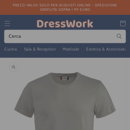
Vai
PREZZI VALIDI SOLO PER ACQUISTI ONLINE - SPEDIZIONE
direttamente
GRATUITA SOPRA I 99 EURO
ai contenuti
Carrello
Cerca
Cucina
Sala & Reception
Medicale
Estetica & Acconciatur
Passa alle
informazioni
sul prodotto