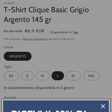
CLIQUE
T-Shirt Clique Basic Grigio
Argento 145 gr
Prezzo
Prezzo
€6,11 EUR
€6,80 EUR
Disponibile in 5gg
di
di
IVA compresa.
Spese di spedizione
calcolate al check-out.
listino
vendita
Colore
ARGENTO
Taglia
XS
S
M
L
XL
XXL
In riassortimento: disponibile in 3 giorni
Quantità
Diminuisci
Aumenta