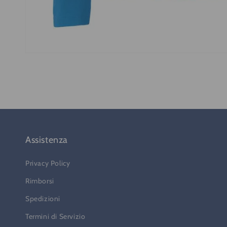
Apri
contenuti
multimediali
2
in
finestra
modale
Assistenza
Privacy Policy
Rimborsi
Spedizioni
Termini di Servizio