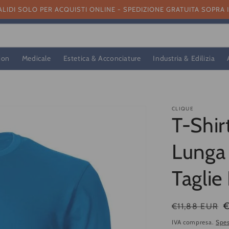
ALIDI SOLO PER ACQUISTI ONLINE - SPEDIZIONE GRATUITA SOPRA 
ion
Medicale
Estetica & Acconciature
Industria & Edilizia
CLIQUE
T-Shir
Lunga 
Taglie 
Prezzo
Prezzo
€
€11,88 EUR
di
di
IVA compresa.
Spes