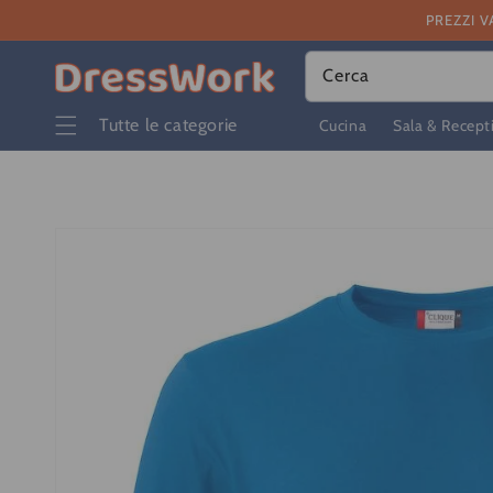
Vai
PREZZI V
direttamente
ai contenuti
Cerca
Tutte le categorie
Cucina
Sala & Recept
Passa alle
informazioni
sul prodotto