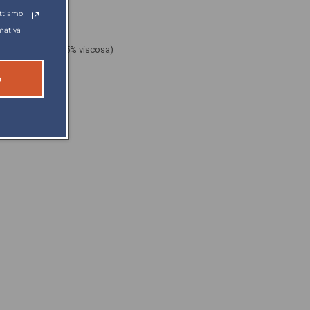
attiamo
mativa
pun (colore 95: 15% viscosa)
o