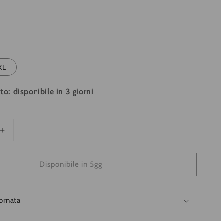
XL
to: disponibile in 3 giorni
Aumenta
quantità
per
Disponibile in 5gg
T-
Shirt
Clique
Basic
iornata
Manica
Lunga