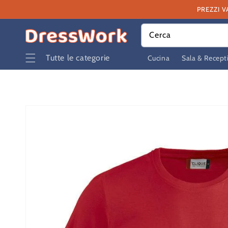
Vai
PREZZI V
direttamente
ai contenuti
Cerca
Tutte le categorie
Cucina
Sala & Recept
Passa alle
informazioni
sul prodotto