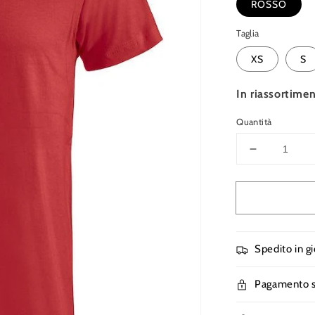
ROSSO
Taglia
XS
S
In riassortimen
Quantità
Diminuisci
quantità
per
T-
Shirt
Clique
Basic
Spedito in g
Rosso
145
Pagamento s
gr