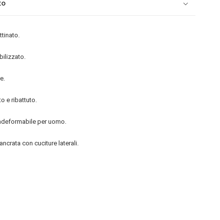
to
ttinato.
ilizzato.
e.
to e ribattuto.
indeformabile per uomo.
ncrata con cuciture laterali.