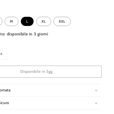
M
L
XL
XXL
to: disponibile in 3 giorni
Aumenta
quantità
per
Disponibile in 5gg
T-
Shirt
Clique
Basic
iornata
Rosso
145
icuro
gr