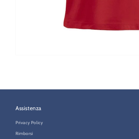
Apri
contenuti
multimediali
2
in
finestra
modale
Assistenza
Privacy Policy
Rimborsi