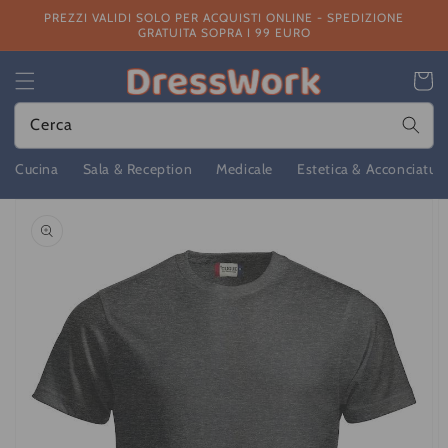
Vai
PREZZI VALIDI SOLO PER ACQUISTI ONLINE - SPEDIZIONE
direttamente
GRATUITA SOPRA I 99 EURO
ai contenuti
Carrello
Cerca
Cucina
Sala & Reception
Medicale
Estetica & Acconciatur
Passa alle
informazioni
sul prodotto