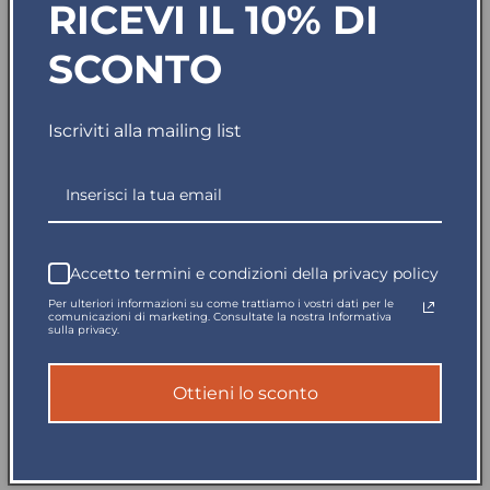
RICEVI IL 10% DI
Diminuisci
Aumenta
quantità
quantità
SCONTO
per
per
Disponibile in 5gg
T-
T-
Shirt
Shirt
Clique
Clique
Iscriviti alla mailing list
Classic
Classic
Spedito in giornata
Antracite
Antracite
Melange
Melange
Pagamento sicuro
160
160
gr
gr
Taglie
Taglie
Reso garantito
Accetto termini e condizioni della privacy policy
Forti
Forti
Per ulteriori informazioni su come trattiamo i vostri dati per le
comunicazioni di marketing. Consultate la nostra Informativa
sulla privacy.
T-shirt in cotone pettinato.
Tessuto Jersey stabilizzato.
Ottieni lo sconto
Nastrino parasudore.
Colletto elasticizzato e ribattuto