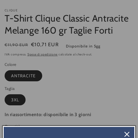
CLIQUE
T-Shirt Clique Classic Antracite
Melange 160 gr Taglie Forti
Prezzo
Prezzo
€10,71 EUR
€11,90 EUR
Disponibile in 5gg
di
di
IVA compresa.
Spese di spedizione
calcolate al check-out.
listino
vendita
Colore
ANTRACITE
Taglia
3XL
In riassortimento: disponibile in 3 giorni
Quantità