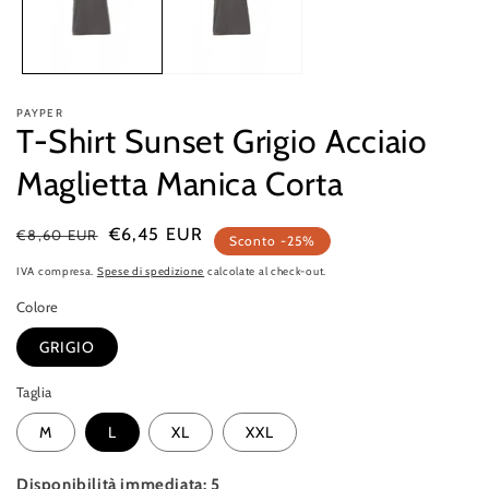
finestra
f
modale
m
PAYPER
T-Shirt Sunset Grigio Acciaio
Maglietta Manica Corta
Prezzo
Prezzo
€6,45 EUR
€8,60 EUR
Sconto -25%
di
di
IVA compresa.
Spese di spedizione
calcolate al check-out.
listino
vendita
Colore
GRIGIO
Taglia
M
L
XL
XXL
Disponibilità immediata: 5