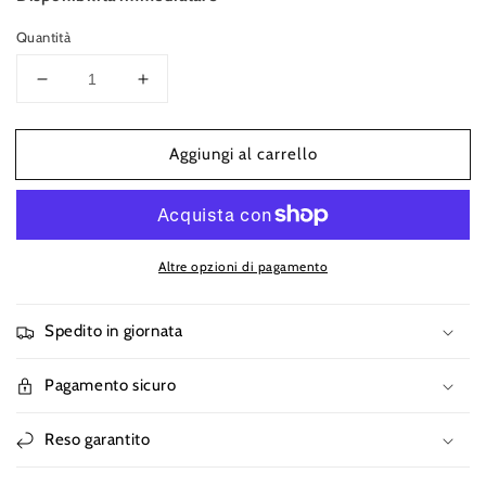
Quantità
Diminuisci
Aumenta
quantità
quantità
per
per
Aggiungi al carrello
T-
T-
Shirt
Shirt
Sunset
Sunset
Grigio
Grigio
Acciaio
Acciaio
Altre opzioni di pagamento
Maglietta
Maglietta
Manica
Manica
Corta
Corta
Spedito in giornata
Pagamento sicuro
Reso garantito