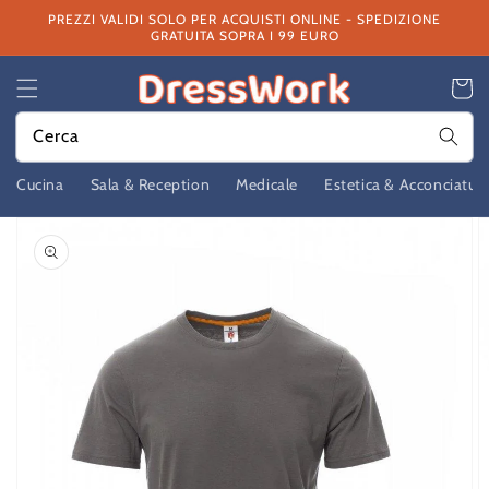
Vai
PREZZI VALIDI SOLO PER ACQUISTI ONLINE - SPEDIZIONE
direttamente
GRATUITA SOPRA I 99 EURO
ai contenuti
Carrello
Cerca
Cucina
Sala & Reception
Medicale
Estetica & Acconciatur
Passa alle
informazioni
sul prodotto